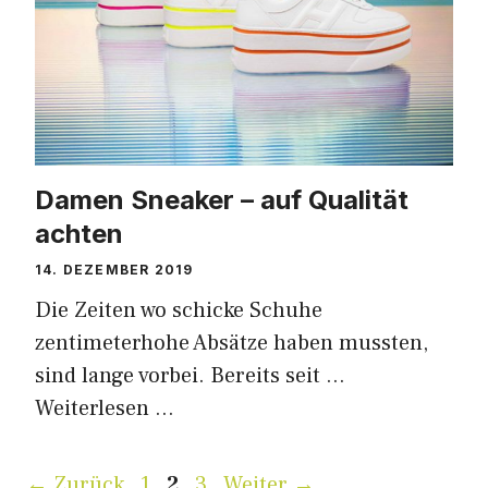
Damen Sneaker – auf Qualität
achten
14. DEZEMBER 2019
Die Zeiten wo schicke Schuhe
zentimeterhohe Absätze haben mussten,
sind lange vorbei. Bereits seit …
Weiterlesen …
Seite
Seite
Seite
←
Zurück
1
2
3
Weiter
→