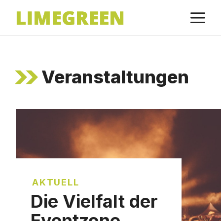
Zum
M
Inhalt
springen
Veranstaltungen
AKTUELL
Die Vielfalt der
Eventzone