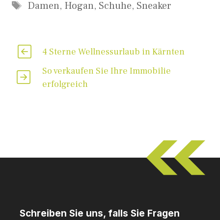
Schlagwörter
Damen
,
Hogan
,
Schuhe
,
Sneaker
4 Sterne Wellnessurlaub in Kärnten
So verkaufen Sie Ihre Immobilie
erfolgreich
Schreiben Sie uns, falls Sie Fragen