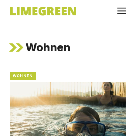
Zum
M
Inhalt
springen
Wohnen
WOHNEN