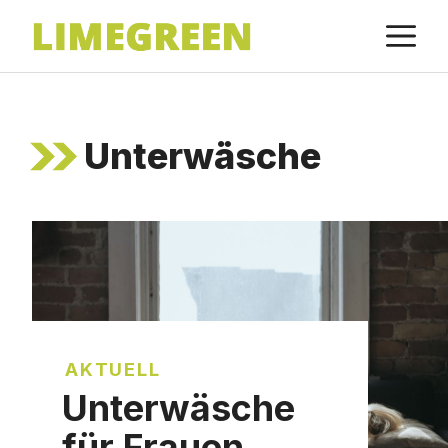
Zum
M
Inhalt
springen
Unterwäsche
AKTUELL
Unterwäsche
für Frauen