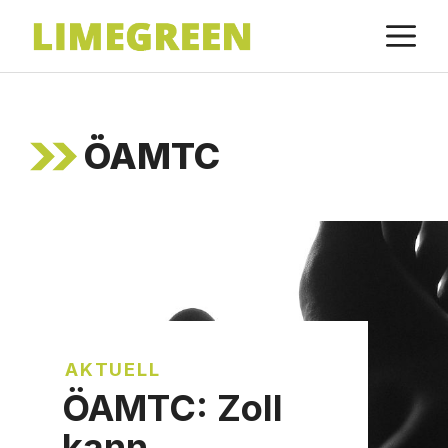
Zum
M
Inhalt
springen
ÖAMTC
AKTUELL
ÖAMTC: Zoll
kann