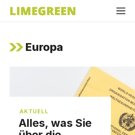
Zum
M
Inhalt
springen
Europa
AKTUELL
Alles, was Sie
über die