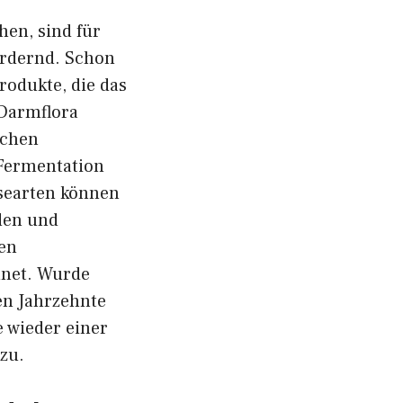
hen, sind für
ördernd. Schon
rodukte, die das
 Darmflora
ichen
 Fermentation
üsearten können
den und
en
hnet. Wurde
en Jahrzehnte
e wieder einer
zu.