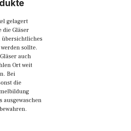
odukte
el gelagert
 die Gläser
 übersichtliches
 werden sollte.
 Gläser auch
hlen Ort weit
n. Bei
sonst die
mmelbildung
res ausgewaschen
fbewahren.