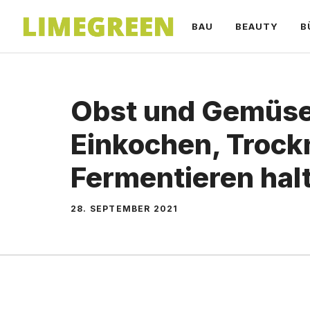
Zum
BAU
BEAUTY
B
Inhalt
springen
Obst und Gemüse
Einkochen, Trock
Fermentieren hal
28. SEPTEMBER 2021