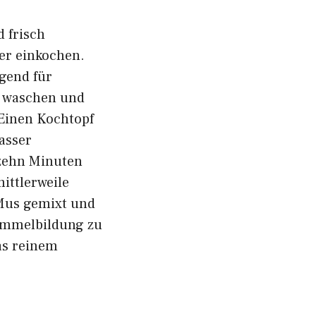
 frisch
er einkochen.
agend für
l waschen und
 Einen Kochtopf
asser
zehn Minuten
ittlerweile
 Mus gemixt und
himmelbildung zu
as reinem