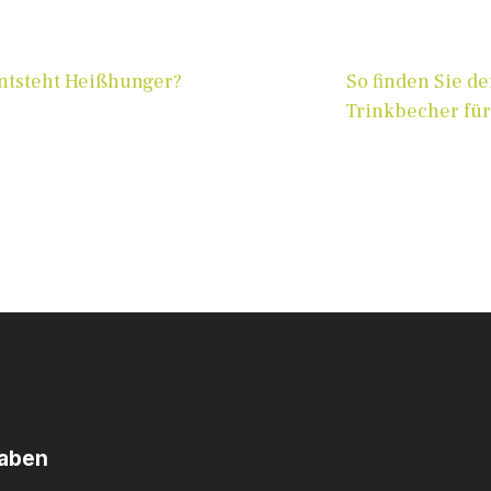
ntsteht Heißhunger?
So finden Sie de
Trinkbecher für
haben