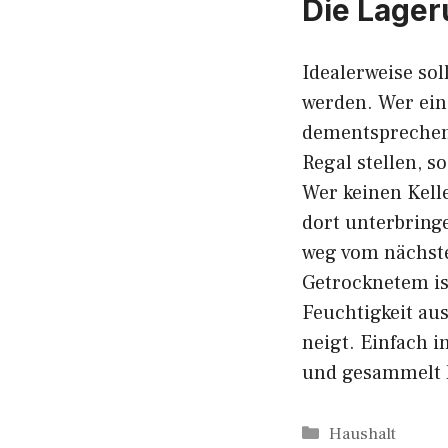
Die Lager
Idealerweise so
werden. Wer eine
dementsprechend
Regal stellen, s
Wer keinen Kell
dort unterbring
weg vom nächste
Getrocknetem ist
Feuchtigkeit au
neigt. Einfach 
und gesammelt h
Kategorien
Haushalt