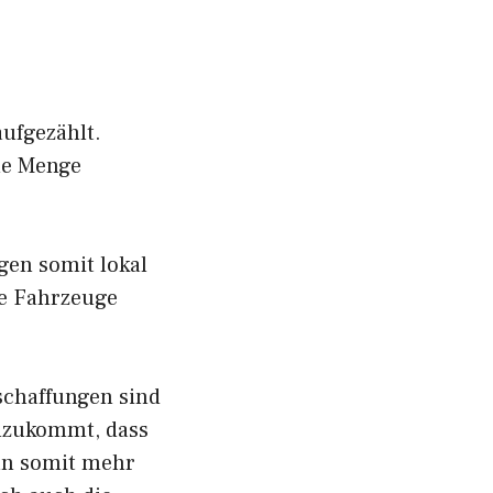
aufgezählt.
ne Menge
gen somit lokal
ne Fahrzeuge
schaffungen sind
inzukommt, dass
an somit mehr