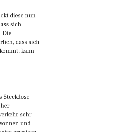
ückt diese nun
ass sich
. Die
lich, dass sich
nkommt, kann
ls Steckdose
cher
verkehr sehr
ewonnen und