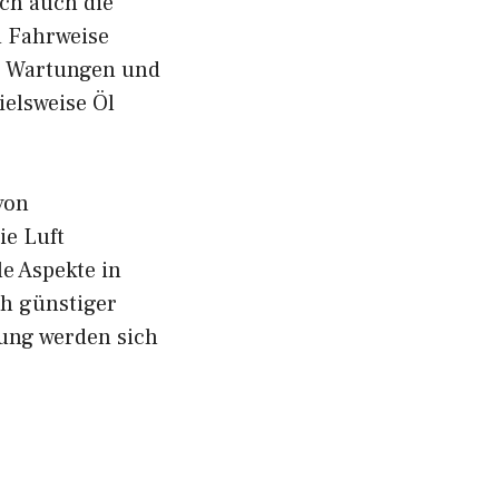
och auch die
d Fahrweise
ch Wartungen und
ielsweise Öl
von
ie Luft
e Aspekte in
ch günstiger
hung werden sich