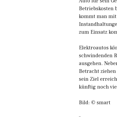
Auto für sein G
Betriebskosten b
kommt man mit S
Instandhaltungen
zum Einsatz ko
Elektroautos kö
schwindenden Ro
ausgehen. Neben
Betracht ziehen
sein Ziel errei
künftig noch vi
Bild: © smart