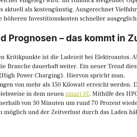
eicher eingelegt wird. Im Hinblick steigender Ölp
s aktuell als kostengünstig. Ausgerechnet Vielfahr
ie höheren Investitionskosten schneller ausgeglic
d Prognosen – das kommt in Z
n Kritikpunkte ist die Ladezeit bei Elektroautos. 
die Branche dauerhaft weiter. Ein neuer Trend dies
(High Power Charging). Hiervon spricht man,
ngen von mehr als 150 Kilowatt erreicht werden. 
pielsweise in dem neuen
smart #1
. Mithilfe des HP
nnerhalb von 30 Minuten um rund 70 Prozent wieder
n möglich und der Zeitverlust durch das Laden häl