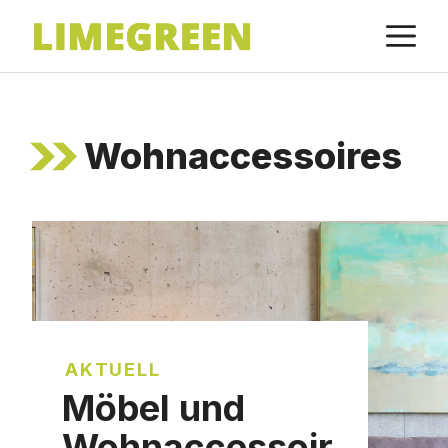
Zum
M
Inhalt
springen
Wohnaccessoires
AKTUELL
Möbel und
Wohnaccessoir