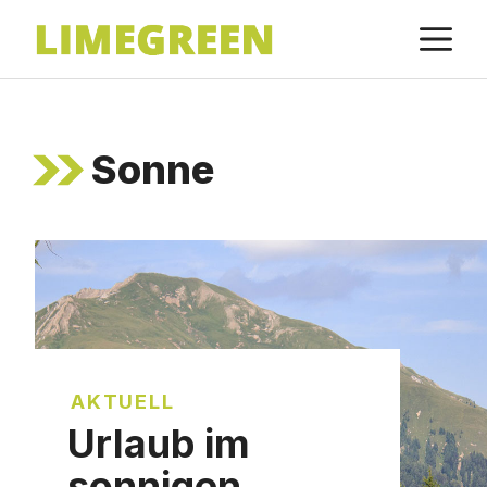
Zum
M
Inhalt
springen
Sonne
AKTUELL
Urlaub im
sonnigen