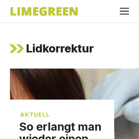
Zum
M
Inhalt
springen
Lidkorrektur
AKTUELL
So erlangt man
wieder einen