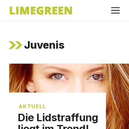
Zum
M
Inhalt
springen
Juvenis
AKTUELL
Die Lidstraffung
liegt im Trend!