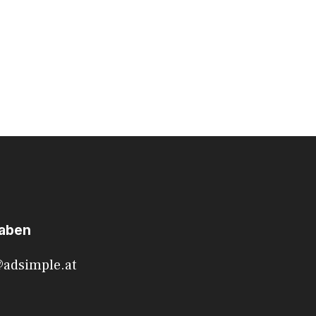
haben
@adsimple.at