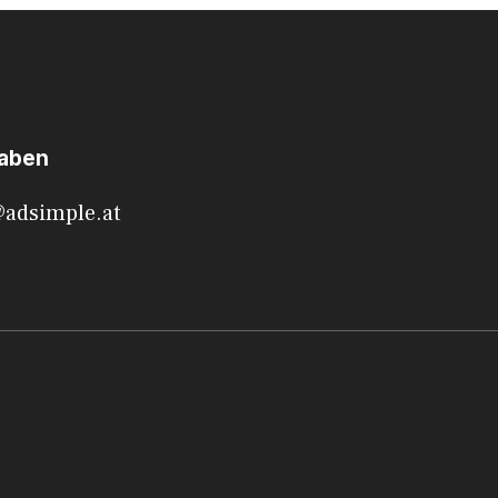
haben
@adsimple.at