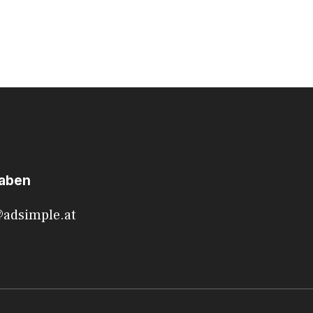
haben
@adsimple.at