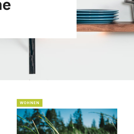
he
WOHNEN