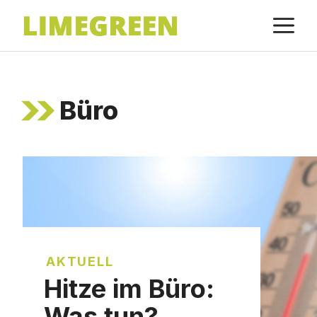
Zum
M
Inhalt
springen
Büro
AKTUELL
Hitze im Büro:
Was tun?