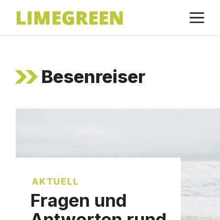
Zum
M
Inhalt
springen
Besenreiser
AKTUELL
Fragen und
Antworten rund