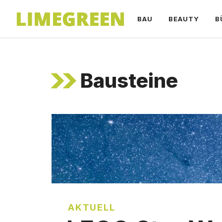
Zum
BAU
BEAUTY
B
Inhalt
springen
Bausteine
AKTUELL