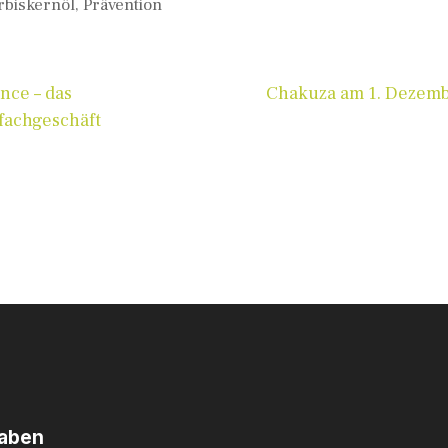
rbiskernöl
,
Prävention
nce – das
Chakuza am 1. Dezem
fachgeschäft
haben