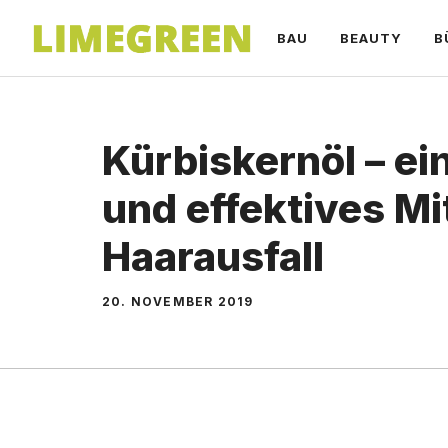
Zum
BAU
BEAUTY
B
Inhalt
springen
Kürbiskernöl – ei
und effektives Mi
Haarausfall
20. NOVEMBER 2019