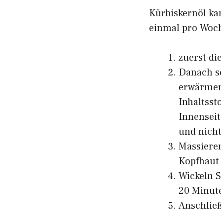
Kürbiskernöl ka
einmal pro Woch
zuerst d
Danach so
erwärmen,
Inhaltsst
Innensei
und nicht
Massieren
Kopfhaut 
Wickeln S
20 Minut
Anschlie