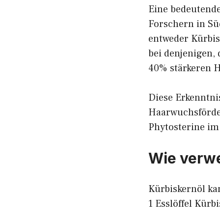
Eine bedeutend
Forschern in Sü
entweder Kürbis
bei denjenigen,
40% stärkeren H
Diese Erkenntni
Haarwuchsförder
Phytosterine i
Wie verwe
Kürbiskernöl ka
1 Esslöffel Kürb