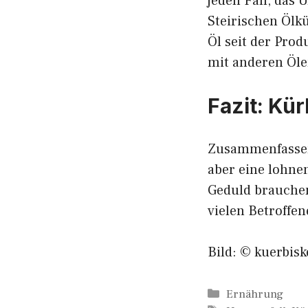
jeden Fall, das
Steirischen Ölkü
Öl seit der Prod
mit anderen Öle
Fazit: Kü
Zusammenfassend
aber eine lohne
Geduld brauchen
vielen Betroffen
Bild: © kuerbisk
Kategorien
Ernährung