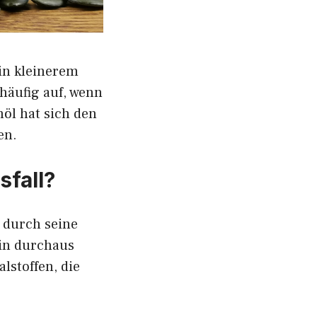
 in kleinerem
 häufig auf, wenn
öl hat sich den
en.
sfall?
l durch seine
ein durchaus
lstoffen, die