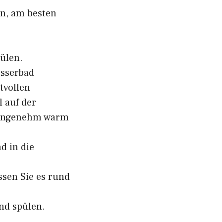
en, am besten
ülen.
asserbad
tvollen
l auf der
s angenehm warm
d in die
ssen Sie es rund
nd spülen.